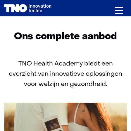
(naar homepage)
Home
Aanbod
Ga
naar
de
inhoud
Ons complete aanbod
TNO Health Academy biedt een
overzicht van innovatieve oplossingen
voor welzijn en gezondheid.